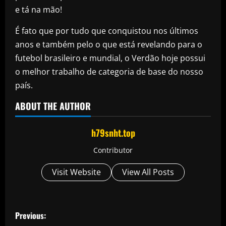
e tá na mão!
É fato que por tudo que conquistou nos últimos
anos e também pelo o que está revelando para o
futebol brasileiro e mundial, o Verdão hoje possui
o melhor trabalho de categoria de base do nosso
país.
ABOUT THE AUTHOR
h79snht.top
Contributor
Visit Website
View All Posts
P
Previous: