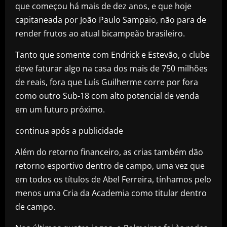
que começou há mais de dez anos, e que hoje
capitaneada por João Paulo Sampaio, não para de
render frutos ao atual bicampeão brasileiro.
Tanto que somente com Endrick e Estevão, o clube
deve faturar algo na casa dos mais de 750 milhões
de reais, fora que Luís Guilherme corre por fora
como outro Sub-18 com alto potencial de venda
em um futuro próximo.
continua após a publicidade
Além do retorno financeiro, as crias também dão
retorno esportivo dentro de campo, uma vez que
em todos os títulos de Abel Ferreira, tínhamos pelo
menos uma Cria da Academia como titular dentro
de campo.