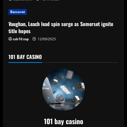
o
Baccarat
n
Vaughan, Leach lead spin surge as Somerset ignite
title hopes
csb10.top
12/09/2025
101 BAY CASINO
101 bay casino