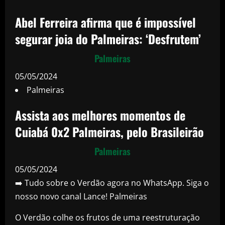
Abel Ferreira afirma que é impossível
segurar joia do Palmeiras: ‘Desfrutem’
Palmeiras
05/05/2024
Palmeiras
Assista aos melhores momentos de
Cuiabá 0x2 Palmeiras, pelo Brasileirão
Palmeiras
05/05/2024
➡️ Tudo sobre o Verdão agora no WhatsApp. Siga o
nosso novo canal Lance! Palmeiras
O Verdão colhe os frutos de uma reestruturação