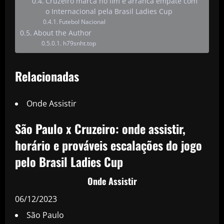
Cruzeiro marca no fim e arranca empate com
o Internacional pela Brasil Ladies Cup
Futebol Nacional
About the Author
h79snht.top
Relacionadas
Onde Assistir
São Paulo x Cruzeiro: onde assistir,
horário e prováveis escalações do jogo
pelo Brasil Ladies Cup
Onde Assistir
06/12/2023
São Paulo