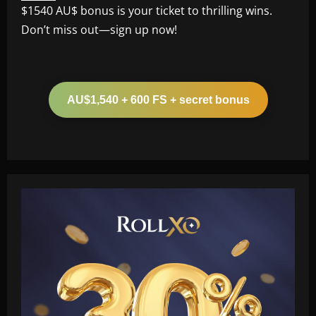
$1540 AU$ bonus is your ticket to thrilling wins.
Don’t miss out—sign up now!
AU$1,540 + 600 FS + secret bonus