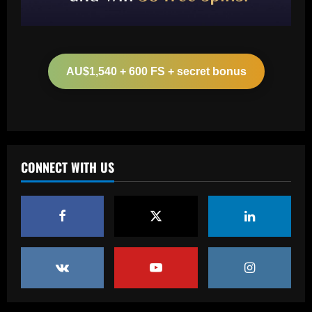
Baccarat
Botafogo x Coritiba: clube abre venda
de ingressos para jogo no Nilton Santos
AU$1,540 + 600 FS + secret bonus
12/09/2025
2
Baccarat
'Don't ask him to play like Lionel Messi!'
– Kylian Mbappe criticism rubbished by
Michel Platini as he labels Real Madrid
CONNECT WITH US
superstar a 'phenomenon' after prolific
3
debut season in Spain
12/09/2025
Baccarat
Tottenham eyeing £21 million forward
they’re convinced is a "huge talent"
12/09/2025
4
Baccarat