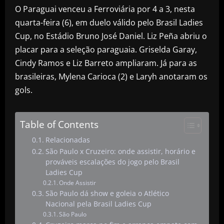
O Paraguai venceu a Ferroviária por 4 a 3, nesta
quarta-feira (6), em duelo válido pelo Brasil Ladies
Cup, no Estádio Bruno José Daniel. Liz Peña abriu o
placar para a seleção paraguaia. Griselda Garay,
Cindy Ramos e Liz Barreto ampliaram. Já para as
brasileiras, Mylena Carioca (2) e Laryh anotaram os
gols.
Table of Contents
Relacionadas
São Paulo x Cruzeiro: onde assistir, horário e
prováveis escalações do jogo pelo Brasil
Ladies Cup
Onde Assistir
São Paulo dá show e goleia o Atlético
Nacional pela Brasil Ladies Cup
São Paulo