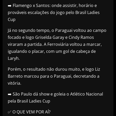
➡️ Flamengo x Santos: onde assistir, horário e
prováveis escalações do jogo pelo Brasil Ladies
Cup
Já no segundo tempo, o Paraguai voltou ao campo
focado e logo Griselda Garay e Cindy Ramos
viraram a partida. A Ferroviária voltou a marcar,
igualando o placar, com um gol de cabeça de
Laryh.
Porém, o resultado não durou muito, e logo Liz
Barreto marcou para o Paraguai, decretando a
vitória.
➡️ São Paulo dá show e goleia o Atlético Nacional
pela Brasil Ladies Cup
✅ O QUE VEM POR AÍ?