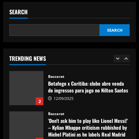
49ers must ditch Leeds outcast who is
worth 2x more than Byram
SEARCH
12/09/2025
5
SEARCH
Baccarat
Crystal Palace must rue selling prolific
star who has outscored Mateta
TRENDING NEWS
12/09/2025
1
Baccarat
Botafogo x Coritiba: clube abre venda
de ingressos para jogo no Nilton Santos
12/09/2025
2
Baccarat
'Don't ask him to play like Lionel Messi!'
– Kylian Mbappe criticism rubbished by
Michel Platini as he labels Real Madrid