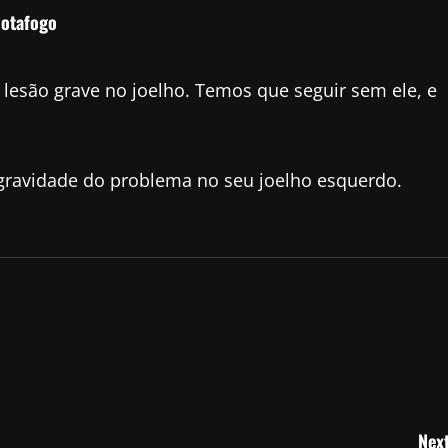
otafogo
lesão grave no joelho. Temos que seguir sem ele, e
 gravidade do problema no seu joelho esquerdo.
Next