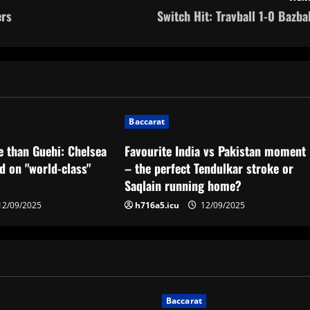
ers
Switch Hit: Travball 1-0 Bazbal
Baccarat
 than Guehi: Chelsea
Favourite India vs Pakistan moment
d on "world-class"
– the perfect Tendulkar stroke or
Saqlain running home?
2/09/2025
h716a5.icu
12/09/2025
Baccarat