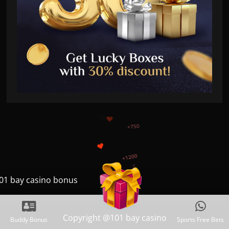
+1200
$
+500
+300
+1500
+750
01 bay casino bonus
Copyright @101 bay casino
Buddy Bonus
Sports Free Bets