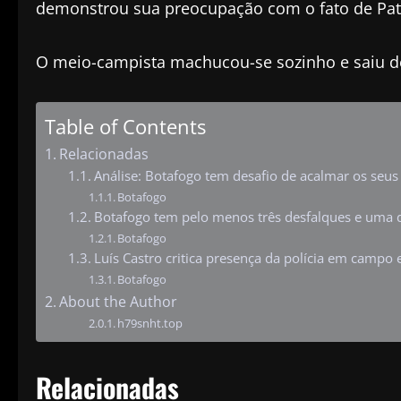
demonstrou sua preocupação com o fato de Patr
O meio-campista machucou-se sozinho e saiu d
Table of Contents
Relacionadas
Análise: Botafogo tem desafio de acalmar os seus 
Botafogo
Botafogo tem pelo menos três desfalques e uma 
Botafogo
Luís Castro critica presença da polícia em campo
Botafogo
About the Author
h79snht.top
Relacionadas