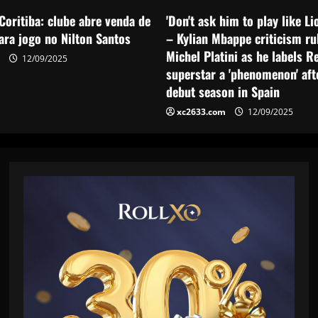
Coritiba: clube abre venda de
'Don't ask him to play like Li
ara jogo no Nilton Santos
– Kylian Mbappe criticism r
Michel Platini as he labels R
12/09/2025
superstar a 'phenomenon' afte
debut season in Spain
xc2633.com
12/09/2025