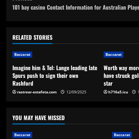
101 bay casino Contact Information for Australian Play
o
s
t
RELATED STORIES
n
Baccarat
Baccarat
a
Imagine him & Tel: Lange leading late
Worth way more
v
Spurs push to sign their own
have struck gol
Rashford
star
i
rastrear-estafeta.com
12/09/2025
h716a5.icu
1
g
a
YOU MAY HAVE MISSED
t
Baccarat
Baccarat