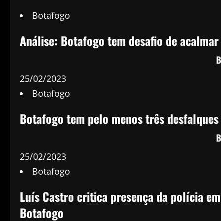
Botafogo
Análise: Botafogo tem desafio de acalmar 
B
25/02/2023
Botafogo
Botafogo tem pelo menos três desfalques
B
25/02/2023
Botafogo
Luís Castro critica presença da polícia 
Botafogo