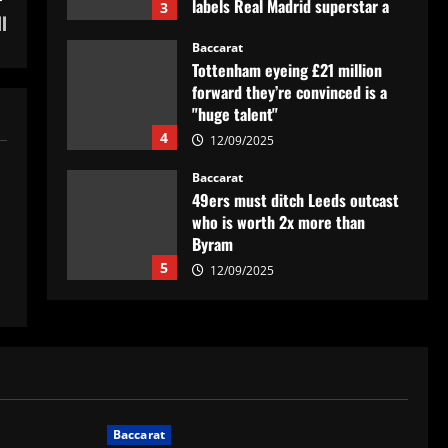
labels Real Madrid superstar a
3
l
'phenomenon' after prolific debut
season in Spain
Baccarat
Tottenham eyeing £21 million
12/09/2025
forward they’re convinced is a
"huge talent"
4
12/09/2025
Baccarat
49ers must ditch Leeds outcast
who is worth 2x more than
Byram
5
12/09/2025
Baccarat
Crystal Palace must rue selling
prolific star who has outscored
Mateta
1
12/09/2025
Baccarat
Baccarat