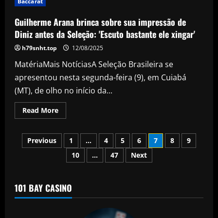
Baccarat
but
Yorkshire
facing
Guilherme Arana brinca sobre sua impressão de
tough
final-
Diniz antes da Seleção: 'Escuto bastante ele xingar'
day
challenge
h79snht.top
12/08/2025
MatériaMais NotíciasA Seleção Brasileira se
apresentou nesta segunda-feira (9), em Cuiabá
(MT), de olho no início da...
Read
Read More
more
about
Guilherme
Posts
Arana
Previous
1
…
4
5
6
7
8
9
brinca
sobre
10
…
47
Next
pagination
sua
impressão
de
Diniz
antes
101 BAY CASINO
da
Seleção:
'Escuto
bastante