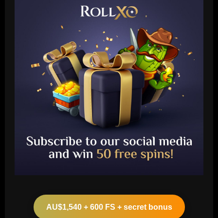
Baccarat
Botafogo x Coritiba: clube abre venda
de ingressos para jogo no Nilton Santos
AU$1,540 + 600 FS + secret bonus
12/09/2025
2