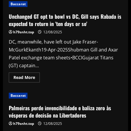
no
Baccarat
meio-
ambiente,
Internacional
Unchanged GT opt to bowl vs DC, Gill says Rabada is
lança
novo
expected to return in 'ten days or so'
uniforme
h79snht.top
12/08/2025
DC, meanwhile, have left out Jake Fraser-
McGurkEkanth19-Apr-2025Shubman Gill and Axar
Patel exchange team sheets•BCCIGujarat Titans
(GT) captain...
Read
Read More
more
about
Unchanged
GT
Baccarat
opt
to
bowl
Palmeiras perde invencibilidade e baliza zero às
vs
DC,
vésperas de decisão na Libertadores
Gill
says
h79snht.top
12/08/2025
Rabada
is