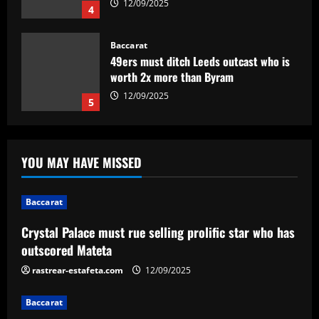
12/09/2025
4
Baccarat
49ers must ditch Leeds outcast who is
worth 2x more than Byram
12/09/2025
5
Baccarat
Crystal Palace must rue selling prolific
YOU MAY HAVE MISSED
star who has outscored Mateta
12/09/2025
1
Baccarat
Crystal Palace must rue selling prolific star who has
Baccarat
Botafogo x Coritiba: clube abre venda
outscored Mateta
de ingressos para jogo no Nilton Santos
rastrear-estafeta.com
12/09/2025
12/09/2025
2
Baccarat
Baccarat