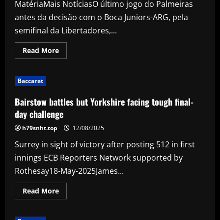
MatériaMais NotíciasO último jogo do Palmeiras
expected
to
antes da decisão com o Boca Juniors-ARG, pela
return
in
semifinal da Libertadores,...
'ten
days
or
Read
Read More
so'
more
about
Palmeiras
perde
Baccarat
invencibilidade
e
baliza
Bairstow battles but Yorkshire facing tough final-
zero
às
day challenge
vésperas
de
h79snht.top
12/08/2025
decisão
na
Surrey in sight of victory after posting 512 in first
Libertadores
innings ECB Reporters Network supported by
Rothesay18-May-2025James...
Read
Read More
more
about
Bairstow
battles