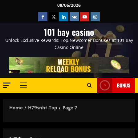
Skip
08/06/2026
to
Facebook
Twitter
Linkedin
VK
Youtube
Instagram
content
101 bay casino
Unlock Exclusive Rewards: Top Newcomer Bonuses at 101 Bay
Casino Online
BONUS
Primary
Menu
Home
H79snht.top
Page 7