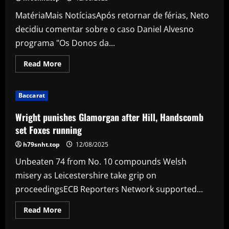
para
clássico
MatériaMais NotíciasApós retornar de férias, Neto
contra
o
decidiu comentar sobre o caso Daniel Alvesno
Santos
no
programa "Os Donos da...
Paulistão
Read
Read More
more
about
Neto
detona
Baccarat
Daniel
Alves
e
Wright punishes Glamorgan after Hill, Handscomb
diz
que
set Foxes running
vítima
deveria
h79snht.top
12/08/2025
'tomar
tudo'
Unbeaten 74 from No. 10 compounds Welsh
do
jogador:
misery as Leicestershire take grip on
'Quero
que
proceedingsECB Reporters Network supported...
ele
se
exploda'
Read
Read More
more
about