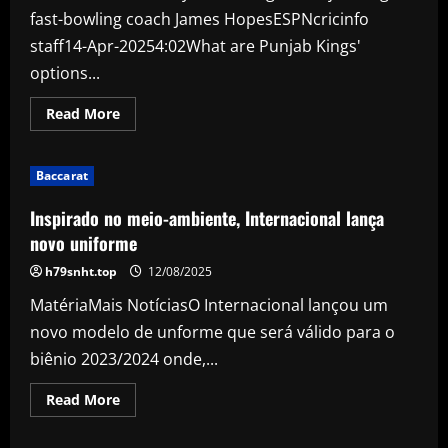
valores
fast-bowling coach James HopesESPNcricinfo
staff14-Apr-20254:02What are Punjab Kings'
options...
Read
Read More
more
about
Ferguson
all
Baccarat
but
out
of
Inspirado no meio-ambiente, Internacional lança
IPL
with
novo uniforme
'pretty
serious
h79snht.top
12/08/2025
injury'
MatériaMais NotíciasO Internacional lançou um
novo modelo de unforme que será válido para o
biênio 2023/2024 onde,...
Read
Read More
more
about
Inspirado