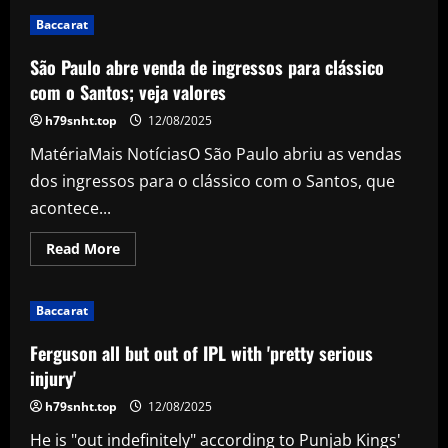
Wright
punishes
Baccarat
Glamorgan
after
Hill,
São Paulo abre venda de ingressos para clássico
Handscomb
set
com o Santos; veja valores
Foxes
running
h79snht.top
12/08/2025
MatériaMais NotíciasO São Paulo abriu as vendas
dos ingressos para o clássico com o Santos, que
acontece...
Read
Read More
more
about
São
Paulo
Baccarat
abre
venda
de
Ferguson all but out of IPL with 'pretty serious
ingressos
para
injury'
clássico
com
h79snht.top
12/08/2025
o
Santos;
He is "out indefinitely" according to Punjab Kings'
veja