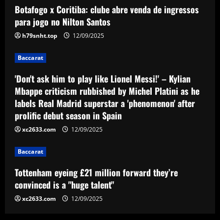
Botafogo x Coritiba: clube abre venda de ingressos
'Don't ask him to play like Lionel Messi!'
– Kylian Mbappe criticism rubbished by
para jogo no Nilton Santos
Michel Platini as he labels Real Madrid
h79snht.top
12/09/2025
superstar a 'phenomenon' after prolific
3
debut season in Spain
Baccarat
12/09/2025
Baccarat
Tottenham eyeing £21 million forward
'Don't ask him to play like Lionel Messi!' – Kylian
they’re convinced is a "huge talent"
Mbappe criticism rubbished by Michel Platini as he
labels Real Madrid superstar a 'phenomenon' after
12/09/2025
4
prolific debut season in Spain
xc2633.com
12/09/2025
Baccarat
49ers must ditch Leeds outcast who is
worth 2x more than Byram
Baccarat
12/09/2025
5
Tottenham eyeing £21 million forward they’re
convinced is a "huge talent"
xc2633.com
12/09/2025