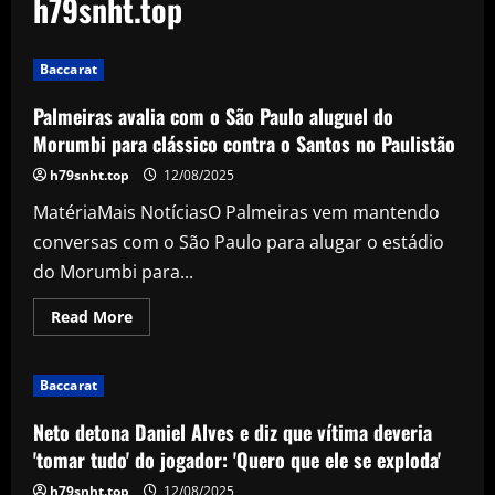
h79snht.top
Baccarat
Palmeiras avalia com o São Paulo aluguel do
Morumbi para clássico contra o Santos no Paulistão
h79snht.top
12/08/2025
MatériaMais NotíciasO Palmeiras vem mantendo
conversas com o São Paulo para alugar o estádio
do Morumbi para...
Read
Read More
more
about
Palmeiras
avalia
Baccarat
com
o
São
Neto detona Daniel Alves e diz que vítima deveria
Paulo
aluguel
'tomar tudo' do jogador: 'Quero que ele se exploda'
do
Morumbi
h79snht.top
12/08/2025