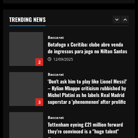
Crystal Palace must rue selling prolific
star who has outscored Mateta
TRENDING NEWS
12/09/2025
1
Baccarat
Botafogo x Coritiba: clube abre venda
de ingressos para jogo no Nilton Santos
12/09/2025
2
Baccarat
'Don't ask him to play like Lionel Messi!'
– Kylian Mbappe criticism rubbished by
Michel Platini as he labels Real Madrid
superstar a 'phenomenon' after prolific
3
debut season in Spain
12/09/2025
Baccarat
Tottenham eyeing £21 million forward
they’re convinced is a "huge talent"