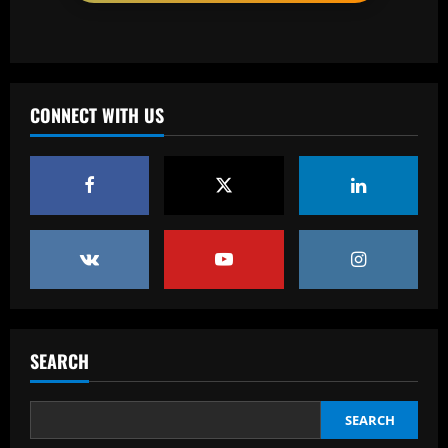
Baccarat
'Don't ask him to play like Lionel Messi!'
– Kylian Mbappe criticism rubbished by
Michel Platini as he labels Real Madrid
CONNECT WITH US
superstar a 'phenomenon' after prolific
3
debut season in Spain
12/09/2025
Baccarat
Tottenham eyeing £21 million forward
they’re convinced is a "huge talent"
12/09/2025
4
Baccarat
49ers must ditch Leeds outcast who is
worth 2x more than Byram
SEARCH
12/09/2025
5
SEARCH
Baccarat