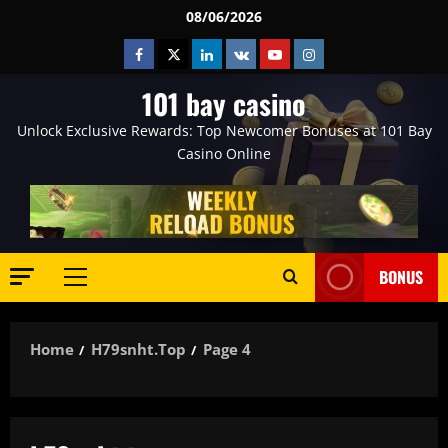
Skip
08/06/2026
to
Facebook
Twitter
Linkedin
VK
Youtube
Instagram
content
101 bay casino
Unlock Exclusive Rewards: Top Newcomer Bonuses at 101 Bay
Casino Online
BONUS
Primary
Menu
Home
H79snht.top
Page 4