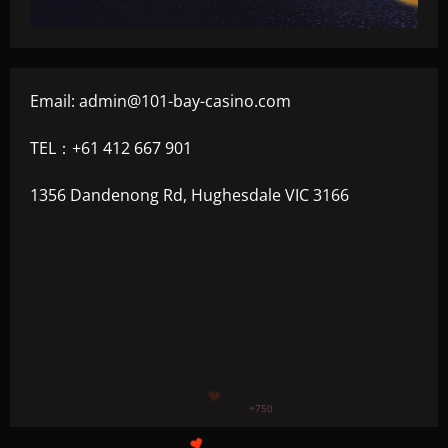
Email:
admin@101-bay-casino.com
TEL：+61 412 667 901
1356 Dandenong Rd, Hughesdale VIC 3166
+1200
$
+500