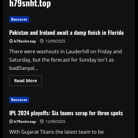
h79snht.top
Baccarat
Pakistan and Ireland await a damp finish in Florida
h79snht.top
12/09/2025
There were washouts in Lauderhill on Friday and
Saturday, but the forecast for Sunday isn't as
badDanyal...
Read
Read More
more
about
Pakistan
and
Baccarat
Ireland
await
a
IPL 2024 playoffs: Six teams scrap for three spots
damp
finish
h79snht.top
12/09/2025
in
Florida
With Gujarat Titans the latest team to be