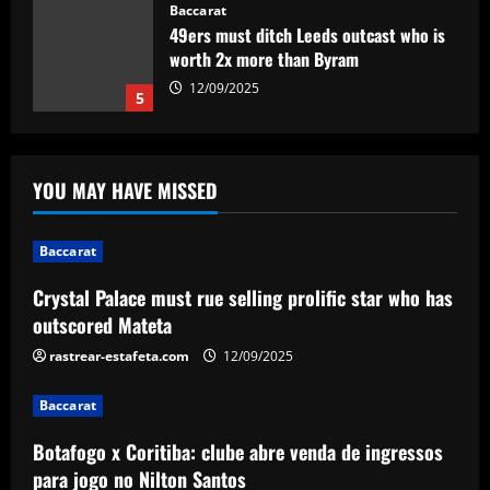
Baccarat
Crystal Palace must rue selling prolific
star who has outscored Mateta
12/09/2025
1
Baccarat
Botafogo x Coritiba: clube abre venda
YOU MAY HAVE MISSED
de ingressos para jogo no Nilton Santos
12/09/2025
2
Baccarat
Baccarat
Crystal Palace must rue selling prolific star who has
'Don't ask him to play like Lionel Messi!'
outscored Mateta
– Kylian Mbappe criticism rubbished by
Michel Platini as he labels Real Madrid
rastrear-estafeta.com
12/09/2025
superstar a 'phenomenon' after prolific
3
debut season in Spain
Baccarat
12/09/2025
Baccarat
Botafogo x Coritiba: clube abre venda de ingressos
Tottenham eyeing £21 million forward
para jogo no Nilton Santos
they’re convinced is a "huge talent"