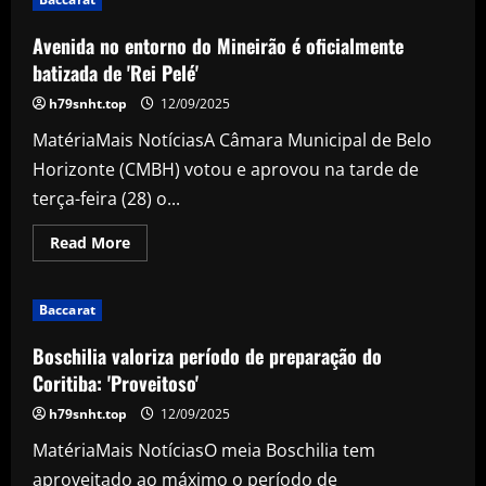
Lei
de
Silêncio,
Avenida no entorno do Mineirão é oficialmente
Palmeiras
divulga
batizada de 'Rei Pelé'
escalação
para
h79snht.top
12/09/2025
clássico
decisivo
MatériaMais NotíciasA Câmara Municipal de Belo
com
mudanças
Horizonte (CMBH) votou e aprovou na tarde de
importantes
terça-feira (28) o...
Read
Read More
more
about
Avenida
no
Baccarat
entorno
do
Mineirão
Boschilia valoriza período de preparação do
é
oficialmente
Coritiba: 'Proveitoso'
batizada
de
h79snht.top
12/09/2025
'Rei
Pelé'
MatériaMais NotíciasO meia Boschilia tem
aproveitado ao máximo o período de