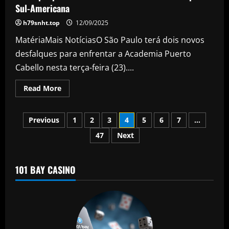
no
Sul-Americana
Brasileirão;
veja
provável
h79snht.top
12/09/2025
escalação
MatériaMais NotíciasO São Paulo terá dois novos
desfalques para enfrentar a Academia Puerto
Cabello nesta terça-feira (23)....
Read
Read More
more
about
Escalação
Posts
do
Previous
1
2
3
4
5
6
7
…
São
Paulo:
47
Next
pagination
Rodrigo
Nestor
e
Arboleda
serão
101 BAY CASINO
poupados
contra
o
Puerto
Cabello
na
Copa
Sul-