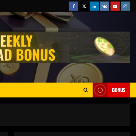
Facebook
Twitter
Linkedin
VK
Youtube
Insta
BONUS