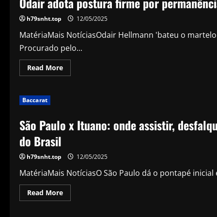
Odair adota postura firme por permanênci
contra
o
h79snht.top
12/05/2025
Botafogo-
SP
e
MatériaMais NotíciasOdair Hellmann 'bateu o martelo
pede
presença
Procurado pelo...
de
mulheres
e
Read
Read More
crianças
more
na
about
Vila
Odair
Belmiro
adota
Baccarat
postura
firme
por
São Paulo x Ituano: onde assistir, desfal
permanência
de
Lucas
do Brasil
Braga
no
Santos
h79snht.top
12/05/2025
MatériaMais NotíciasO São Paulo dá o pontapé inicial 
Read
Read More
more
about
São