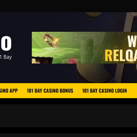
no
1 Bay
SINO APP
101 BAY CASINO BONUS
101 BAY CASINO LOGIN