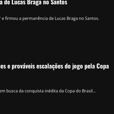
a de Lucas Braga no Santos
' e firmou a permanência de Lucas Braga no Santos.
ques e prováveis escalações do jogo pela Copa
em busca da conquista inédita da Copa do Brasil...