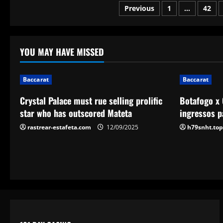
Paulo
Posts
Previous
1
…
42
x
Ituano:
onde
pagination
assistir,
desfalques
e
YOU MAY HAVE MISSED
prováveis
escalações
do
jogo
pela
Baccarat
Baccarat
Copa
do
Crystal Palace must rue selling prolific
Botafogo x 
Brasil
star who has outscored Mateta
ingressos p
rastrear-estafeta.com
12/09/2025
h79snht.top