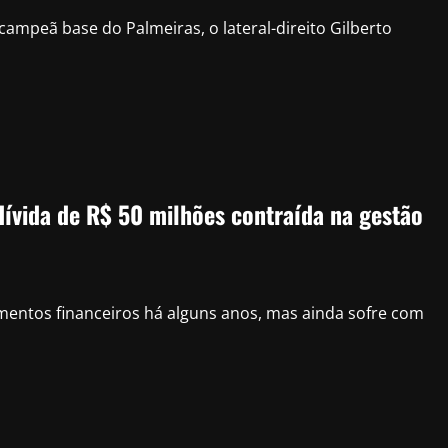
mpeã base do Palmeiras, o lateral-direito Gilberto
dívida de R$ 50 milhões contraída na gestão
entos financeiros há alguns anos, mas ainda sofre com