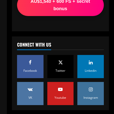
AU$1,540 + 600 FS + secret
bonus
Baccarat
Botafogo x Coritiba: clube abre
venda de ingressos para jogo no
Nilton Santos
2
12/09/2025
Baccarat
CONNECT WITH US
'Don't ask him to play like Lionel
Messi!' – Kylian Mbappe criticism
rubbished by Michel Platini as he
labels Real Madrid superstar a
3
'phenomenon' after prolific debut
Facebook
Twitter
Linkedin
season in Spain
Baccarat
Tottenham eyeing £21 million
12/09/2025
forward they’re convinced is a
"huge talent"
4
VK
Youtube
Instagram
12/09/2025
Baccarat
49ers must ditch Leeds outcast