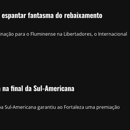
r espantar fantasma do rebaixamento
nação para o Fluminense na Libertadores, o Internacional
a na final da Sul-Americana
Copa Sul-Americana garantiu ao Fortaleza uma premiação